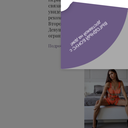
связанных людей. Девушка, как пра
увиденного, но сама очень боится 
рекомендуетиспользовать это как 
Второй уровень. Нравится связывани
Девушка получает настоящее удоволь
ограничены ...
Подробнее