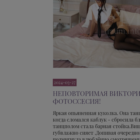
2024-03-27
НЕПОВТОРИМАЯ ВИКТОРИЯ
ФОТОССЕСИЯ!
Яркая опьяненная куколка. Она тан
когда сломался каблук - сбросила 
танцполом стала барная стойка.Ви
губвлажно сияет .Допивая очередно
подмигнула влюблённо смотрящему 