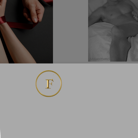
2024-03-22
щий элемент
Почему важно 
мастурбацию?
 партнерне только
В большинстве случ
экстазе!
чувствительностью 
зывание) имеет
онимастурбируют о
Купят одну игрушк
ятся изображения
пользуются очень д