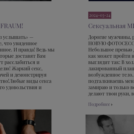
2024-03-24
FRAUM!
Сексуальная М
аз услышать» —
Дорогие мужчины, 
, что увиденное
НОВУЮ ФОТОСЕС
ное. И правда! Ведь мы
Небольшое превью 
оторые доставят Вам
как может пройти н
ут расслабиться и
выглядит так: В хо
елю! Жаркий секс,
лакированный плащ
дачей и демонстрируя
возбужденное тело…
ство!Любые виды секса
подталкиваешь меня
го удовольствия и
замираю и только в
делают твои руки, в
Подробнее