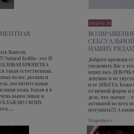
2024-03-20
АМЕНТНАЯ
ВОЗВРАЩЕНИЕ
СЕКСУАЛЬНОЙ
НАШИХ РЯДАХ
ить Вашему
Natural Бейба- это Я!
Доброго времени с
 ЕБЛИВАЯ БРЮНЕТКА
уведомить Вас о то
 такая естественная,
вернулась ДЕВОЧКА
нных волос, ресниц и
девушке и не упус
рудь, восхитительные
и ее АНКЕТА: Кожа б
нежная кожа. Какая я в
отличной форме и п
очень выносливая и
деле, что значит –
И УБЛАЖАЮ СВОИХ
активной во всех п
а, ...
потушить!!!) А каки
Подробнее