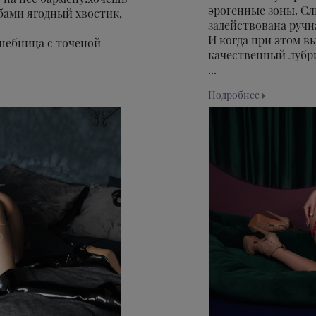
эрогенные зоны. Сл
бами ягодный хвостик,
задействована ручн
И когда при этом в
шебница с точеной
качественный лубри
...
Подробнее