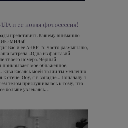
ИЛА и ее новая фотосессия!
рады представить Вашему вниманию
СИЮ МИЛЫ!
для Вас и ее АНКЕТА: Часто размышляю,
аша встреча...Одна из фантазий
лле твоего номера. Чёрный
 прикрывает мое обнаженное,
 Едва касаясь моей талии ты медленно
 к стене. Ооу, я в западне… Поначалу я
сем телом прислушиваюсь к тому, что
се больше увлекаясь. ...