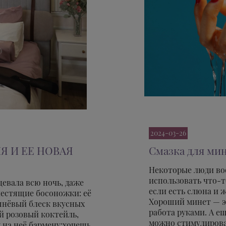
2024-03-26
 И ЕЕ НОВАЯ
Смазка для мин
Некоторые люди во
использовать что-т
цевала всю ночь, даже
если есть слюна и 
блестящие босоножки: её
Хороший минет — эт
шнёвый блеск вкусных
работа руками. А е
й розовый коктейль,
можно стимулироват
на неё бармену:хочешь