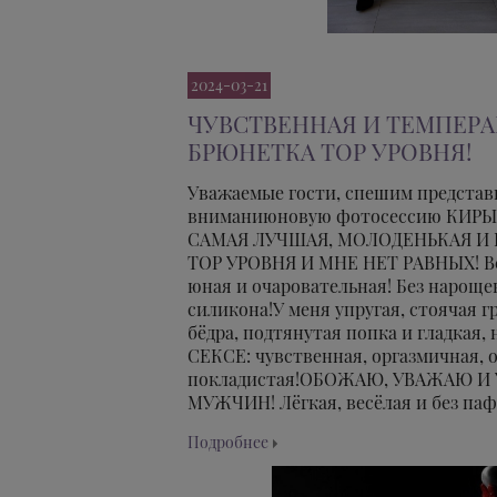
2024-03-21
ЧУВСТВЕННАЯ И ТЕМПЕР
БРЮНЕТКА TOP УРОВНЯ!
Уважаемые гости, спешим представ
вниманиюновую фотосессию КИРЫ!!! 
САМАЯ ЛУЧШАЯ, МОЛОДЕНЬКАЯ И
TOP УРОВНЯ И МНЕ НЕТ РАВНЫХ! Вся
юная и очаровательная! Без нароще
силикона!У меня упругая, стоячая г
бёдра, подтянутая попка и гладкая, 
СЕКСЕ: чувственная, оргазмичная, 
покладистая!ОБОЖАЮ, УВАЖАЮ 
МУЖЧИН! Лёгкая, весёлая и без пафос
Подробнее