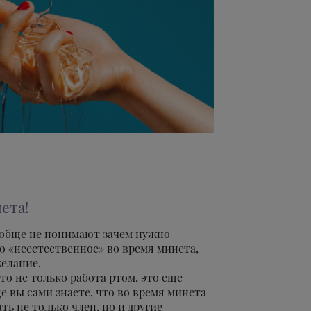
ета!
обще не понимают зачем нужно
о «неестественное» во время минета,
желание.
о не только работа ртом, это еще
ще вы сами знаете, что во время минета
ь не только член, но и другие