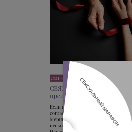
2024-03-23
СВЯЗЫВАНИЕ - возбуждаю
прелюдии!
Если все сделать правильно, то ваш
согласится на связывание, а будет в 
Меринтофилия (так называется свя
несколько уровней.
Первый уровень.Здесь просто нрав