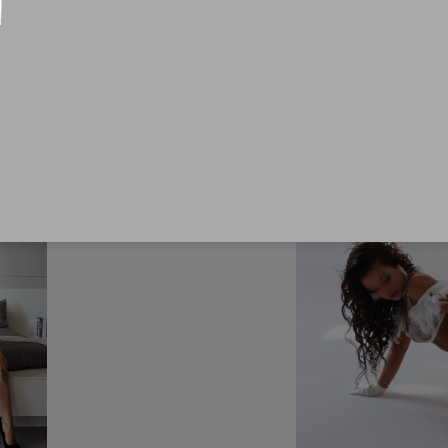
вило, возбуждается от
Подробнее
попробовать. —Фрау-М
прелюдию.
е во время секса.
ствие, когда у нее