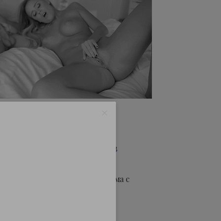
вносить разнообразие в
аев у людей возникает проблема с
по причине того, что
днообразно.
у, например вибрирующую, и
олгое время.