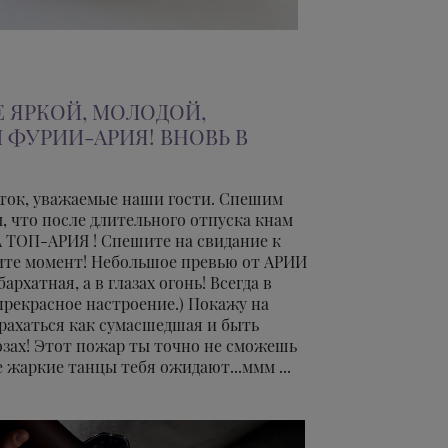
 ЯРКОЙ, МОЛОДОЙ,
 ФУРИИ-АРИЯ! ВНОВЬ В
!
уток, уважаемые наши гости. Спешим
м, что после длительного отпуска кнам
 ТОП-АРИЯ ! Спешите на свидание к
тите момент! Небольшое превью от АРИИ
архатная, а в глазах огонь! Всегда в
рекрасное настроение.) Покажу на
 трахаться как сумасшедшая и быть
озах! Этот пожар ты точно не сможешь
е жаркие танцы тебя ожидают...ммм ...