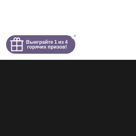
Интим салон
О салоне
Новости
Элитные проститутки
Видеогалерея
Работа у нас