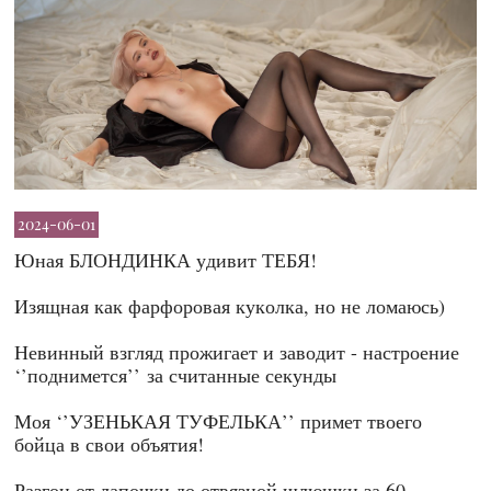
2024-06-01
Юная БЛОНДИНКА удивит ТЕБЯ!
Изящная как фарфоровая куколка, но не ломаюсь)
Невинный взгляд прожигает и заводит - настроение
‘’поднимется’’ за считанные секунды
Моя ‘’УЗЕНЬКАЯ ТУФЕЛЬКА’’ примет твоего
бойца в свои объятия!
Разгон от лапочки до отвязной шлюшки за 60