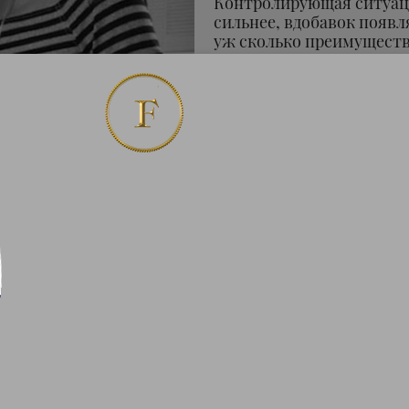
Контролирующая ситуац
сильнее, вдобавок появл
уж сколько преимуществ
проникновения до подс
движений для получения
Собрали секс-позы для 
разбавят близость волн
Если у тебя появилось ж
и обычную наездницу вы 
испытать нечто новое.
«Наездница» наоборот
Поза подойдет для тех д
при этом не в восторге о
тебе в лицо и считыват
«Колыбель»
А этот вариант секс-поз
хорош для чувственного
«Слон»
В этой позе партнер не с
коленях. А ты обхватыва
руки могут поддерживат