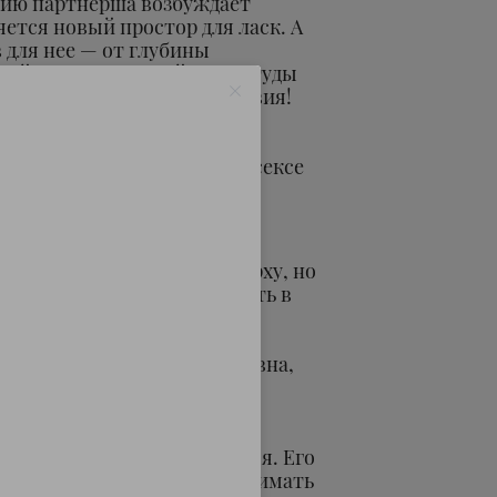
ию партнерша возбуждает
яется новый простор для ласк. А
 для нее — от глубины
тройки оптимальной амплитуды
 максимального удовольствия!
активных женщин, которые
ой свежих ощущений.
елание удивить мужчину в сексе
с ним уже пробовали, пора
евушек, кто любит быть сверху, но
т идеи, что он будет смотреть в
ь каждую эмоцию.
ы, в которой женщина активна,
 единения с мужчиной.
идит на пятках, а стоит на
ешь его ногами и двигаешься. Его
ь тебя под ягодицы или обнимать