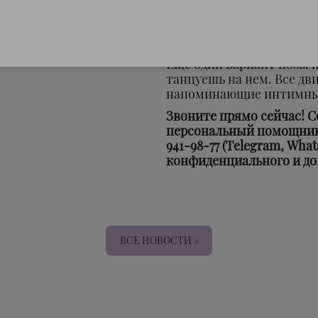
за поясницу.
«Эммануэль»
Да-да, в этой позе тебе 
«Танец на коленях»
Еще один вариант позы н
танцуешь на нем. Все д
напоминающие интимны
Звоните прямо сейчас! С
персональный помощник в
941-98-77 (Telegram, Wha
конфиденциального и до
ВСЕ НОВОСТИ »