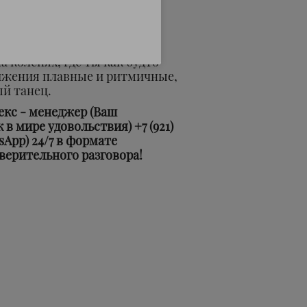
предстоит сесть ему на лицо.
а коленях, где ты как будто
вижения плавные и ритмичные,
й танец.
екс - менеджер (Ваш
 мире удовольствия) +7 (921)
tsApp) 24/7 в формате
верительного разговора!