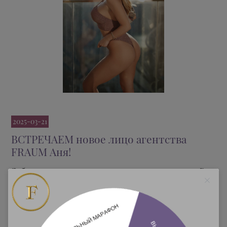
2025-03-21
ВСТРЕЧАЕМ новое лицо агентства
FRAUM Аня!
Доброго времени суток, уважаемые наши гости. Рады
представить Вашему вниманию новое лицо
агентства FrauM!Спешите на свидание и не упустите
момент отдохнуть с сексапильной шалуньей! Каждое
мгновение будет наполнено чувственными
удовольствиями и колоссальными экстазами! Эта