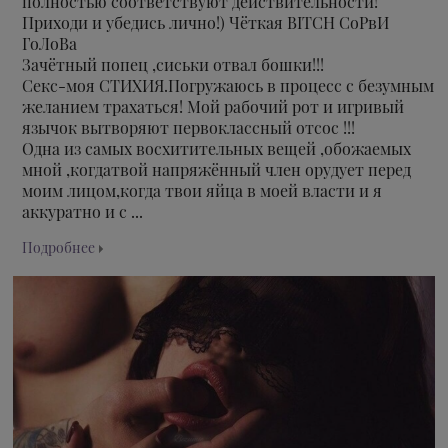
полностью соответствуют действительности!
Приходи и убедись лично!) Чёткая BITCH СоРвИ
ГоЛоВа
Зачётный попец ,сиськи отвал бошки!!!
Секс-моя СТИХИЯ.Погружаюсь в процесс с безумным
желанием трахаться! Мой рабочий рот и игривый
язычок вытворяют первоклассный отсос !!!
Одна из самых восхитительных вещей ,обожаемых
мной ,когдатвой напряжённый член орудует перед
моим лицом,когда твои яйца в моей власти и я
аккуратно и с ...
Подробнее