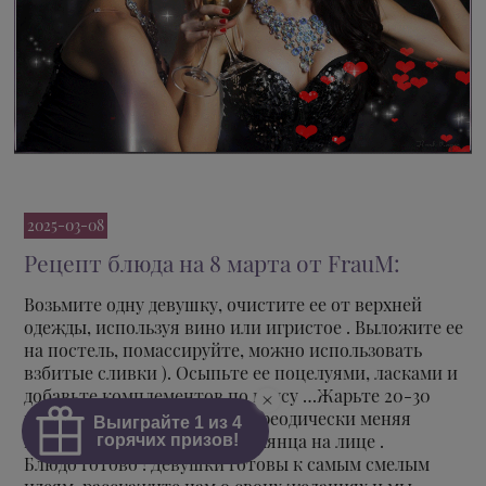
2025-03-08
Рецепт блюда на 8 марта от FrauM:
Возьмите одну девушку, очистите ее от верхней
одежды, используя вино или игристое . Выложите ее
на постель, помассируйте, можно использовать
взбитые сливки ). Осыпьте ее поцелуями, ласками и
добавьте комплементов по вкусу …Жарьте 20-30
минут (можно и дольше ), переодически меняя
позиции, до образования румянца на лице .
Блюдо готово ! Девушки готовы к самым смелым