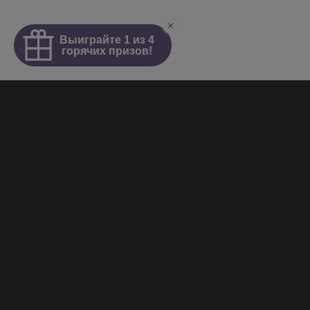
Интим салон
О салоне
Новости
Элитные проститутки
Видеогалерея
Работа у нас
+7 (921) 941-98-77