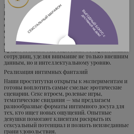
В агентстве ФрауМ представлены проститутки
разных типажей — от хрупких блондинок до
страстных брюнеток, от молодых студенток до
опытных зрелых женщин. Каждая девушка
обладает уникальной внешностью и характером,
что позволяет клиентам найти именно ту
спутницу, которая соответствует их
предпочтениям. Мы тщательно отбираем наших
сотрудниц, уделяя внимание не только внешним
данным, но и интеллектуальному уровню.
Реализация интимных фантазий
Наши проститутки открыты к экспериментам и
готовы воплотить самые смелые эротические
сценарии. Секс втроем, ролевые игры,
тематические свидания — мы предлагаем
разнообразные форматы интимного досуга для
тех, кто ищет новых ощущений. Опытные
девушки помогают клиентам раскрыть их
сексуальный потенциал и познать неизведанные
грани удовольствия.