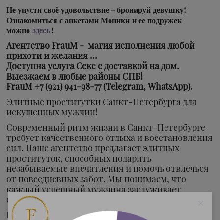
Не упусти своё удовольствие – бронируй девушку!
Ознакомиться с анкетами Моники и ее подружек
можно
!
здесь
Агентство FrauM - магия исполнения любой
прихоти и желания …
Доступна услуга Секс с доставкой на дом.
Выезжаем в любые районы СПБ!
FrauM +7 (921) 941-98-77 (Telegram, WhatsApp).
Элитные проститутки Санкт-Петербурга для
искушенных мужчин!
Современный ритм жизни в Санкт-Петербурге
требует качественного отдыха и восстановления
сил. Наше агентство предлагает элитных
проституток, способных подарить
незабываемые впечатления и помочь отвлечься
от повседневных забот. Мы понимаем, что
каждый успешный мужчина заслуживает
особого подхода и безупречного сервиса.
Широкий выбор элитных спутниц