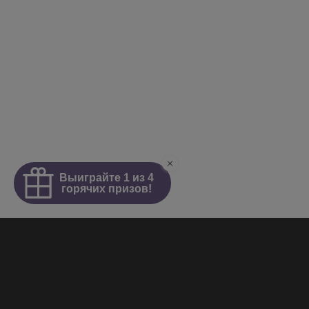
Интим салон
О салоне
Новости