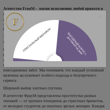
Агентство FrauM - магия исполнения любой прихоти и
желания …
Доступна услуга Секс с доставкой на дом. Выезжаем в
любые районы СПБ!
FrauM +7 (921) 941-98-77 (Telegram, WhatsApp).
Элитные проститутки Санкт-Петербурга для искушенных
мужчин!
Современный ритм жизни в Санкт-Петербурге требует
качественного отдыха и восстановления сил. Наше
агентство предлагает элитных проституток, способных
подарить незабываемые впечатления и помочь отвлечься от
повседневных забот. Мы понимаем, что каждый успешный
мужчина заслуживает особого подхода и безупречного
сервиса.
Широкий выбор элитных спутниц
В агентстве ФрауМ представлены проститутки разных
типажей — от хрупких блондинок до страстных брюнеток,
от молодых студенток до опытных зрелых женщин. Каждая