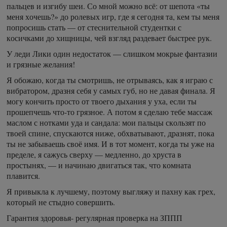
пальцев и изгибу шеи. Со мной можно всё: от шепота «ты
меня хочешь?» до ролевых игр, где я сегодня та, кем ты меня
попросишь стать — от стеснительной студентки с
косичками до хищницы, чей взгляд раздевает быстрее рук.
У леди Лики один недостаток — слишком мокрые фантазии
и грязные желания!
Я обожаю, когда ты смотришь, не отрываясь, как я играю с
вибратором, дразня себя у самых губ, но не давая финала. Я
могу кончить просто от твоего дыхания у уха, если ты
прошепчешь что-то грязное. А потом я сделаю тебе массаж
маслом с нотками уда и сандала: мои пальцы скользят по
твоей спине, спускаются ниже, обхватывают, дразнят, пока
ты не забываешь своё имя. И в тот момент, когда ты уже на
пределе, я сажусь сверху — медленно, до хруста в
простынях, — и начинаю двигаться так, что комната
плавится.
Я привыкла к лучшему, поэтому выгляжу и пахну как грех,
который не стыдно совершить.
Гарантия здоровья- регулярная проверка на ЗППП