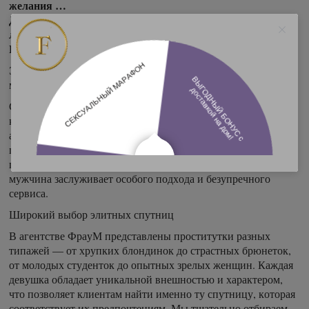
желания …
Доступна услуга Секс с доставкой на дом. Выезжаем в
любые районы СПБ!
FrauM +7 (921) 941-98-77 (Telegram, WhatsApp).
Элитные проститутки Санкт-Петербурга для искушенных
мужчин!
Современный ритм жизни в Санкт-Петербурге требует
качественного отдыха и восстановления сил. Наше
агентство предлагает элитных проституток, способных
подарить незабываемые впечатления и помочь отвлечься от
повседневных забот. Мы понимаем, что каждый успешный
мужчина заслуживает особого подхода и безупречного
сервиса.
Широкий выбор элитных спутниц
В агентстве ФрауМ представлены проститутки разных
типажей — от хрупких блондинок до страстных брюнеток,
от молодых студенток до опытных зрелых женщин. Каждая
девушка обладает уникальной внешностью и характером,
что позволяет клиентам найти именно ту спутницу, которая
соответствует их предпочтениям. Мы тщательно отбираем