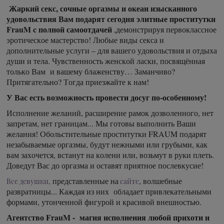
Жаркий секс, сочные оргазмы и океан изысканного
удовольствия Вам подарят сегодня элитные проститутки
FrauM c полной самоотдачей
,демонстрируя первоклассное
эротическое мастерство! Любые виды секса и
дополнительные услуги – для вашего удовольствия и отдыха
души и тела. Чувственность женской ласки, посвящённая
только Вам и вашему блаженству… Заманчиво?
Притягательно? Тогда приезжайте к нам!
У Вас есть возможность провести досуг по-особенному!
Исполнение желаний, расширение рамок дозволенного, нет
запретам, нет границам... Мы готовы выполнить Ваши
желания! Обольстительные проститутки FRAUM подарят
незабываемые оргазмы, будут нежными или грубыми, как
вам захочется, встанут на колени или, возьмут в руки плеть.
Доведут Вас до оргазма и оставят приятное послевкусие!
представленные на
, волшебные
Все девушки,
сайте
развратницы... Каждая из них обладает привлекательными
формами, утонченной фигурой и красивой внешностью.
Агентство FrauM - магия исполнения любой прихоти и