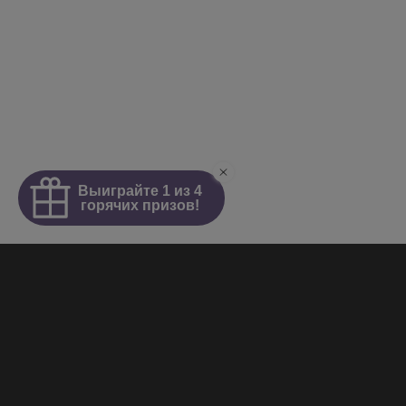
Интим салон
О салоне
Новости
Элитные проститутки