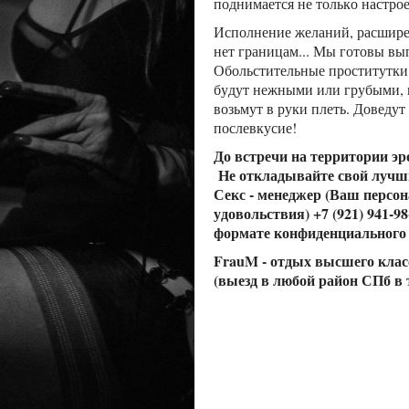
поднимается не только настрое
Исполнение желаний, расширен
нет границам... Мы готовы в
Обольстительные проститутк
будут нежными или грубыми, ка
возьмут в руки плеть. Доведут
послевкусие!
До встречи на территории эр
Не откладывайте свой лучши
Секс - менеджер (Ваш перс
удовольствия) +7 (921) 941-98
формате конфиденциального 
FrauM - отдых высшего класс
(выезд в любой район СПб в 