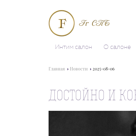
Fr СПБ
Интим салон
О салоне
Главная
Новости
2025-08-06
ДОСТОЙНО И К