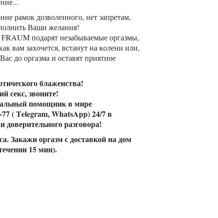
ние...
ие рамок дозволенного, нет запретам,
ыполнить Ваши желания!
и FRAUM подарят незабываемые оргазмы,
к вам захочется, встанут на колени или,
 Вас до оргазма и оставят приятное
отического блаженства!
й секс, звоните!
ональный помощник в мире
-77 ( Telegram, WhatsApp) 24/7 в
и доверительного разговора!
а. Закажи оргазм с доставкой на дом
течении 15 мин).