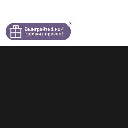
Интим салон
О салоне
Новости
Элитные проститутки
Видеогалерея
Работа у нас
+7 (921) 941-98-77