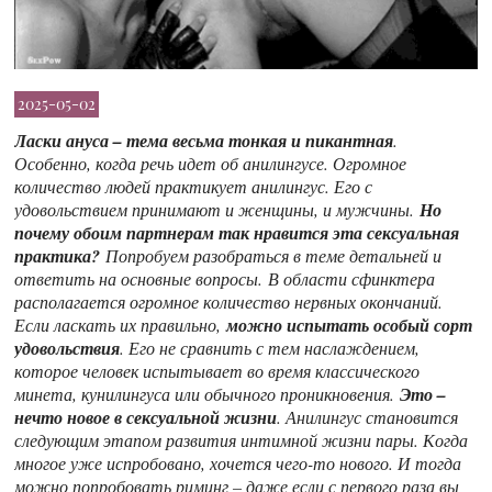
2025-05-02
Ласки ануса – тема весьма тонкая и пикантная
.
Особенно, когда речь идет об анилингусе. Огромное
количество людей практикует анилингус. Его с
удовольствием принимают и женщины, и мужчины.
Но
почему обоим партнерам так нравится эта сексуальная
практика?
Попробуем разобраться в теме детальней и
ответить на основные вопросы. В области сфинктера
располагается огромное количество нервных окончаний.
Если ласкать их правильно,
можно испытать особый сорт
удовольствия
. Его не сравнить с тем наслаждением,
которое человек испытывает во время классического
минета, кунилингуса или обычного проникновения.
Это –
нечто новое в сексуальной жизни
. Анилингус становится
следующим этапом развития интимной жизни пары. Когда
многое уже испробовано, хочется чего-то нового. И тогда
можно попробовать риминг – даже если с первого раза вы