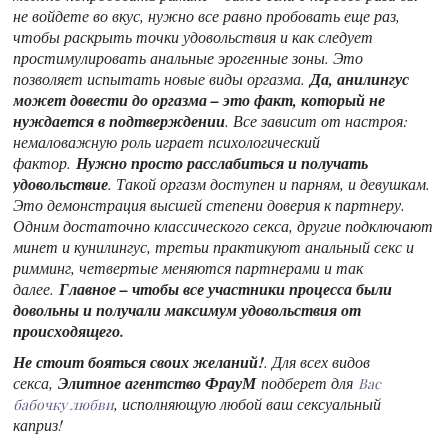
не войдете во вкус, нужно все равно пробовать еще раз,
чтобы раскрыть точки удовольствия и как следует
простимулировать анальные эрогенные зоны. Это
позволяет испытать новые виды оргазма.
Да, анилингус
может довести до оргазма – это факт, который не
нуждается в подтверждении
. Все зависит от настроя:
немаловажную роль играет психологический
фактор.
Нужно просто расслабиться и получать
удовольствие
. Такой оргазм доступен и парням, и девушкам.
Это демонстрация высшей степени доверия к партнеру.
Одним достаточно классического секса, другие подключают
минет и кунилингус, третьи практикуют анальный секс и
римминг, четвертые меняются партнерами и так
далее.
Главное – чтобы все участники процесса были
довольны и получали максимум удовольствия от
происходящего.
Не стоит бояться своих желаний!
. Для всех видов
секса,
Элитное агентство ФрауМ
подберет для
Вас
, исполняющую любой ваш сексуальный
бабочку любви
каприз!