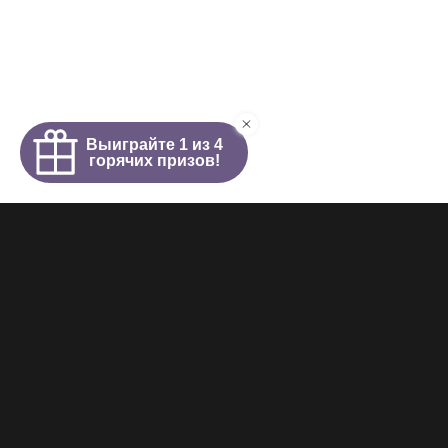
Интим салон
О салоне
Новости
Элитные проститутки
Видеогалерея
Работа у нас