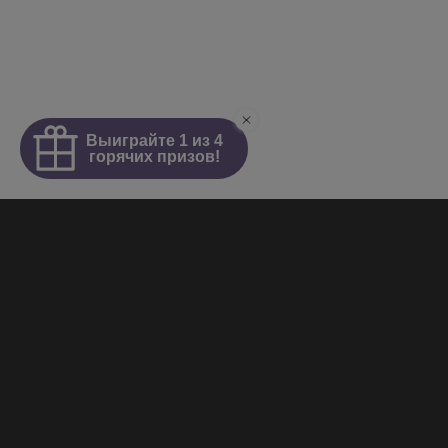
Интим салон
О салоне
Новости
Элитные проститутки
Видеогалерея
Работа у нас