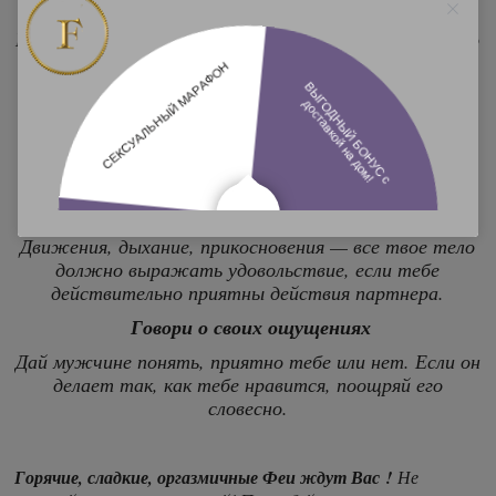
разбираться...
Как рассеять опасения партнера? И как не сбить его
с правильного пути во время интимной близости?
Включи громкость
Мужчины обожают, когда их партнерши вокально
выразительны в постели! Поверь, ничто не
возбуждает так, как твои страстные стоны!
Больше невербальных сигналов удовольствия
Движения, дыхание, прикосновения — все твое тело
должно выражать удовольствие, если тебе
действительно приятны действия партнера.
Говори о своих ощущениях
Дай мужчине понять, приятно тебе или нет. Если он
делает так, как тебе нравится, поощряй его
словесно.
Горячие, сладкие, оргазмичные Феи ждут Вас !
Не