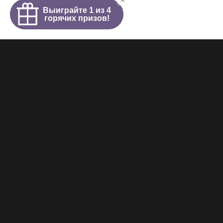
Интим салон
О салоне
Новости
Элитные проститутки
Видеогалерея
Работа у нас
+7 (921) 941-98-77
Copyright © 2025