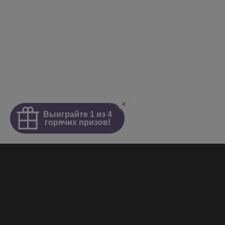
Интим салон
О салоне
Новости
Элитные проститутки