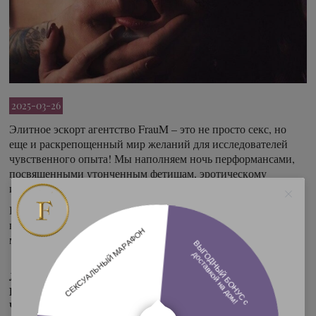
2025-03-26
Элитное эскорт агентство FrauM – это не просто секс, но
еще и раскрепощенный мир желаний для исследователей
чувственного опыта! Мы наполняем ночь перформансами,
посвященными утонченным фетишам, эротическому
искусству и БДСМ!
В окружение сногсшибательных красоток ФрауМ время,
проведенное с нами – это особенный мир, в котором нет
места для штампов и обыденности!
Любые виды секса и дополнительные услуги – для
Вашего удовольствия и отдыха души и тела.
Чувственность женской ласки, посвящённая только Вам