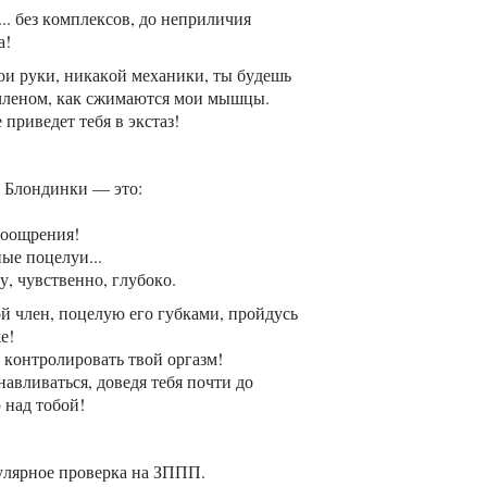
.. без комплексов, до неприличия
а!
ои руки, никакой механики, ты будешь
членом, как сжимаются мои мышцы.
 приведет тебя в экстаз!
Блондинки — это:
поощрения!
ые поцелуи...
, чувственно, глубоко.
й член, поцелую его губками, пройдусь
е!
 контролировать твой оргазм!
навливаться, доведя тебя почти до
 над тобой!
ярное проверка на ЗППП.