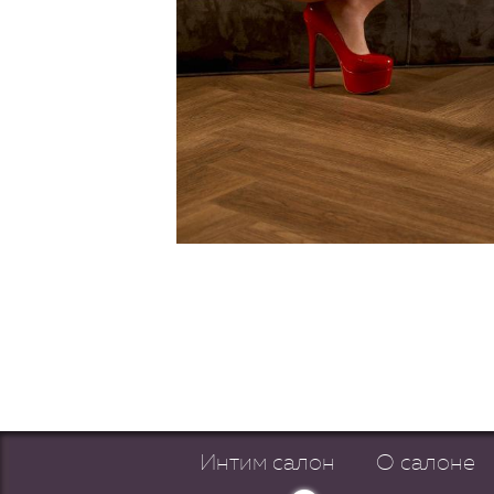
Интим салон
О салоне