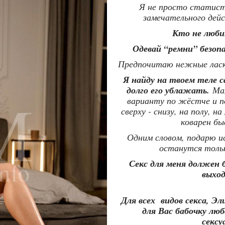
Я не просто статист 
замечательного дейс
Кто не люби
Одевай “ремни” безоп
Предпочитаю нежные ласк
Я найду на твоем теле с
долго его ублажать.
Мая
варианту по жёстче и по
сверху - снизу, на полу, 
коварен б
Одним словом, подарю и
останутся толь
Секс для меня должен
выхо
Для всех видов секса, 
для Вас бабочку л
сексу