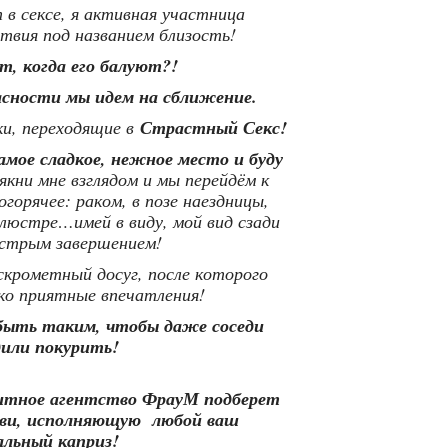
в сексе, я активная участница
твия под названием близость!
т, когда его балуют?!
асности мы идем на сближение.
и, переходящие в
Страстный Секс!
амое сладкое, нежное место и буду
кни мне взглядом и мы перейдём к
горячее: раком, в позе наездницы,
на люстре…имей в виду, мой вид сзади
ыстрым завершением!
скрометный досуг, после которого
ко приятные впечатления!
 быть таким, чтобы даже соседи
дили покурить!
Элитное агентство ФрауМ подберет
юбви, исполняющую любой ваш
альный каприз!