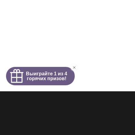
Интим салон
О салоне
Новости