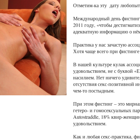
Отметим-ка эту дату любопыт
Международный день фистинга
2011 году, «чтобы дестигмати
адекватную информацию о нё
Практика у нас зачастую ассоци
Хотя чаще всего при фистинге
В нашей культуре кулак ассоци
удовольствием, не с буквой «Е
насилием. Нет ничего удивите
отсутствия секс-позитивной и
чем-то постыдным.
При этом фистинг – это мирна
гетеро- и гомосексуальных па
Autostraddle, 18% квир-женщи
удовольствием.
Как и любая секс-практика, фи