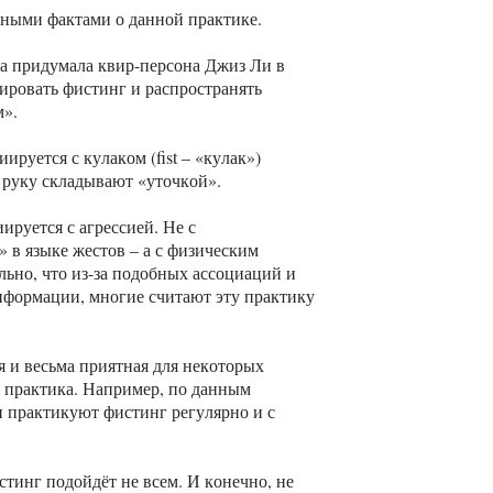
ными фактами о данной практике.
 придумала квир-персона Джиз Ли в
зировать фистинг и распространять
м».
ируется с кулаком (fist – «кулак»)
 руку складывают «уточкой».
ируется с агрессией. Не с
» в языке жестов – а с физическим
льно, что из-за подобных ассоциаций и
нформации, многие считают эту практику
я и весьма приятная для некоторых
р практика. Например, по данным
н практикуют фистинг регулярно и с
стинг подойдёт не всем. И конечно, не