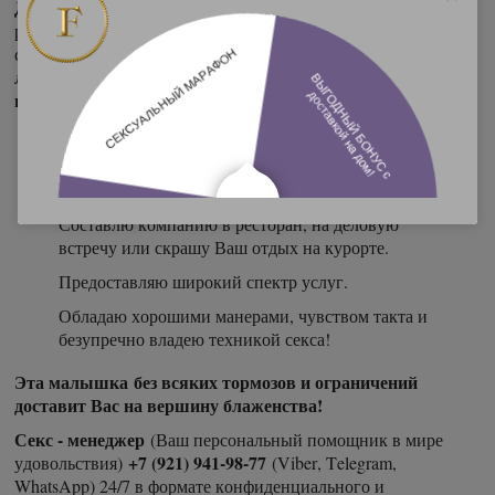
Девушка для избалованных гурманов
! Обалденная,
развратная красотка! Изящная и женственная, с шикарным
«секретным способом» оральных
стройным телом и своим
ласк..
Свежая и неистовая кровь для настоящих
.
ценителей секса!
Я научу тебя использовать язык как кисточку, по
буквам выписывая все слова "богемской
рапсодии" на моём клиторе...
Составлю компанию в ресторан, на деловую
встречу или скрашу Ваш отдых на курорте.
Предоставляю широкий спектр услуг.
Обладаю хорошими манерами, чувством такта и
безупречно владею техникой секса!
Эта малышка без всяких тормозов и ограничений
доставит Вас на вершину блаженства!
Секс - менеджер
(Ваш персональный помощник в мире
+7 (921) 941-98-77
удовольствия)
(Viber, Telegram,
WhatsApp) 24/7 в формате конфиденциального и