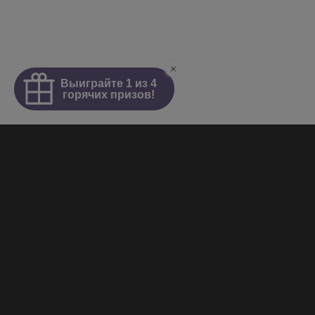
Интим салон
О салоне
Новости
Элитные проститутки
Видеогалерея
Работа у нас
+7 (921) 941-98-77