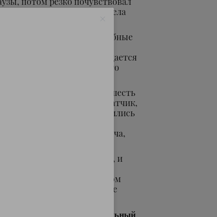
аузы, потом резко почувствовал
, потом отпустило и вылетела
а на сперму и мочу»
ода, третий раз читаем подобные
ны дрочат себе спокойно, а
т струя, которая сопровождается
 И вот спрашивают, что это
ин быть сквирт.
сследование на эту тему — шесть
не ввели в прямую кишку датчик,
испытуемого сильно сократились
а зачем начала выделяться
идкость, которая, как и моча,
ований на эту тему не было, и
ому мнению, что это было.
 «мужской сквирт» в научном
ей день, потому что никто не
ование.
екс - менеджер (Ваш персональный