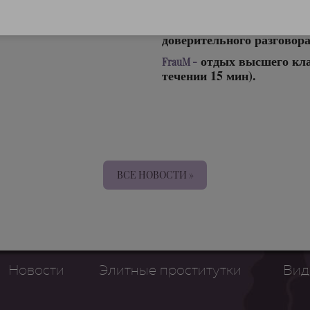
помощник в мире удовольс
(Telegram, WhatsApp) 24/
доверительного разговора
отдых высшего кла
FrauM -
течении 15 мин).
ВСЕ НОВОСТИ »
Новости
Элитные проститутки
Вид