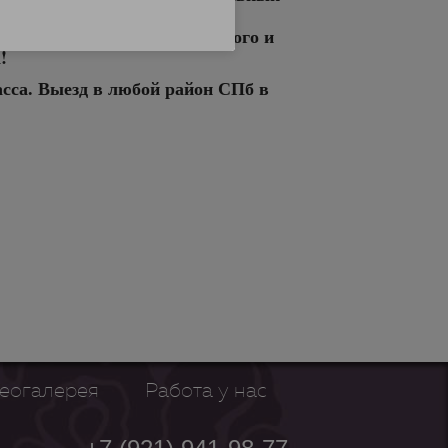
твия) +7 (921) 941-98-77
7 в формате конфиденциального и
!
сса. Выезд в любой район СПб в
еогалерея
Работа у нас