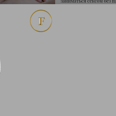
заниматься сексом без п
позыв к мочеиспусканию
струя, которая не похож
И вот за последние полг
истории, мол, что мужчи
потом внезапно вылетае
приятными ощущениями.
такое и может ли у мужч
Существует лишь одно и
лет назад, одному мужчи
который показал, что у 
мышцы таза и простаты, 
полупрозрачная мутная ж
содержала креатинин.
Вот и все. Больше исслед
ученые не пришли к един
Следовательно, понятия
мире не существует по с
подтвердил его существ
Звоните прямо сейчас! С