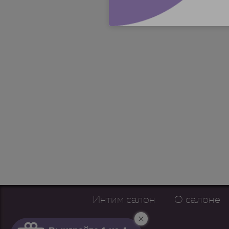
Интим салон
О салоне