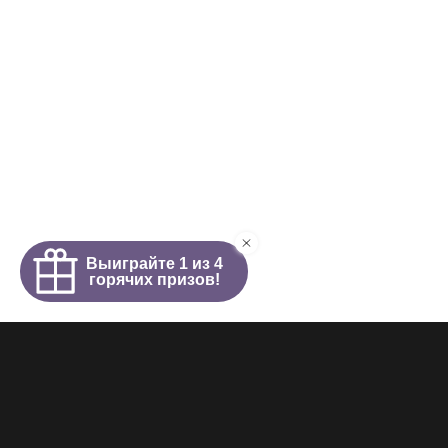
Интим салон
О салоне
Новости