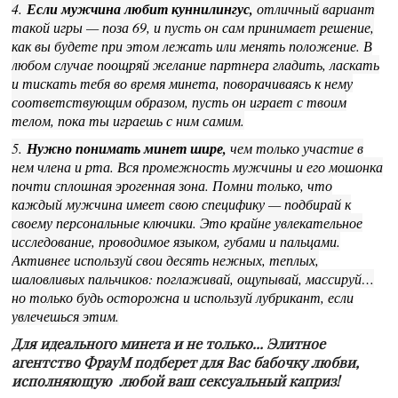
4.
Если мужчина любит куннилингус,
отличный вариант
такой игры — поза 69, и пусть он сам принимает решение,
как вы будете при этом лежать или менять положение. В
любом случае поощряй желание партнера гладить, ласкать
и тискать тебя во время минета, поворачиваясь к нему
соответствующим образом, пусть он играет с твоим
телом, пока ты играешь с ним самим.
5.
Нужно понимать минет шире,
чем только участие в
нем члена и рта. Вся промежность мужчины и его мошонка
почти сплошная эрогенная зона. Помни только, что
каждый мужчина имеет свою специфику — подбирай к
своему персональные ключики. Это крайне увлекательное
исследование, проводимое языком, губами и пальцами.
Активнее используй свои десять нежных, теплых,
шаловливых пальчиков: поглаживай, ощупывай, массируй…
но только будь осторожна и используй лубрикант, если
увлечешься этим.
Для идеального минета и не только... Элитное
агентство ФрауМ подберет для Вас бабочку любви,
исполняющую любой ваш сексуальный каприз!