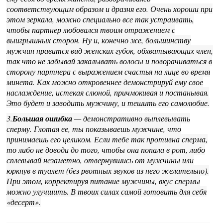
соответствующим образом и дразня его. Очень хороши при
этом зеркала, можно специально все так устраивать,
чтобы партнер любовался твоим отражением с
выигрышных сторон. Ну и, конечно же, большинству
мужчин нравится вид женских губок, обхватывающих член,
так что не забывай закалывать волосы и поворачиваться в
сторону партнера с выражением счастья на лице во время
минета. Как можно откровеннее демонстрируй ему свое
наслаждение, истекая слюной, причмокивая и постанывая.
Это будет и заводить мужчину, и тешить его самолюбие.
3.
Большая ошибка
— демонстративно выплевывать
сперму. Глотая ее, ты показываешь мужчине, что
принимаешь его целиком. Если тебе так противна сперма,
то либо не доводи до того, чтобы она попала в рот, либо
сплевывай незаметно, отвернувшись от мужчины или
юркнув в туалет (без рвотных звуков из него желательно).
При этом, корректируя питание мужчины, вкус спермы
можно улучшить. В твоих силах самой готовить для себя
«десерт».