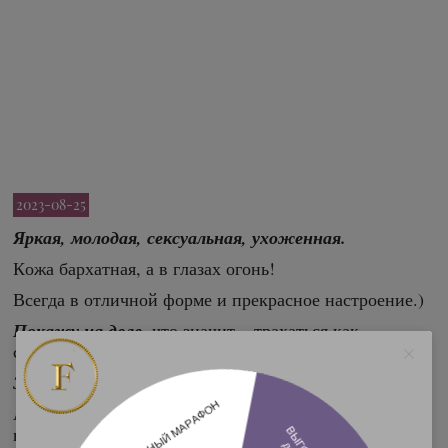
2023-08-25
Яркая, молодая, сексуальная, ухоженная.
Кожа бархатная, а в глазах огонь!
Всегда в отличной форме и прекрасное настроение.)
Покажу на деле
, что значит – трахаться как
сумасшедшая и быть активной во всех позах!
Этот пожар ты точно не сможешь потушить!!!)
А какие жаркие танцы тебя ожидают...ммм когда я
начну тверкать на тебе попкой, боже… на это