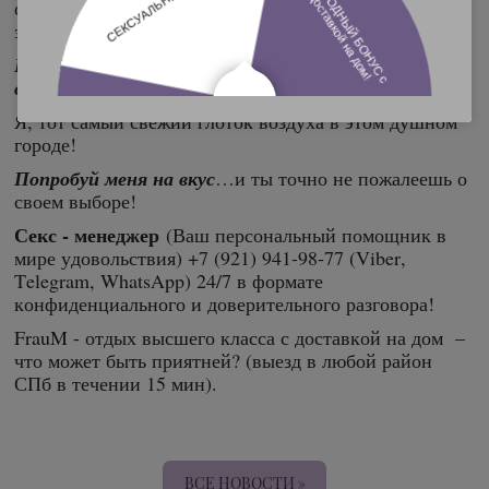
однозначно стоит посмотреть! Вид просто
завораживающий.)
Поверь, ты даже не поймешь, кто кого
оттрахал!))
Я, тот самый свежий глоток воздуха в этом душном
городе!
Попробуй меня на вкус
…и ты точно не пожалеешь о
своем выборе!
Секс - менеджер
(Ваш персональный помощник в
мире удовольствия) +7 (921) 941-98-77 (Viber,
Telegram, WhatsApp) 24/7 в формате
конфиденциального и доверительного разговора!
FrauM - отдых высшего класса с доставкой на дом –
что может быть приятней? (выезд в любой район
СПб в течении 15 мин).
ВСЕ НОВОСТИ »