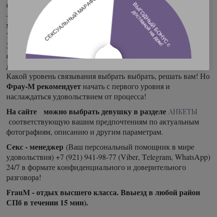
ограничены движения и связаны определенные части тела.
Фрау-М рекомендует
—
начинать плавно и желательно с
мягких предметов. Галстуки или чулки, например.
Третий уровень.
Профессиональный и не все владеют им.
Здесь получают удовольствие только от процесса
связывания и понимания того, что тело ограничено в
движениях.
Какой уровень связывания выбрать выбрать, решать вам! Но
Фрау-М рекомендует
начать с первого уровня и
наслаждаться удовольствием от процесса!
На сайте можно выбрать девушку в разделе
АНКЕТЫ
соответствующую вашим предпочтениям по актуальным
фотографиям, описанию и другим параметрам.
Секс - менеджер
(Ваш персональный помощник в мире
удовольствия) +7 (921) 941-98-77 (Viber, Telegram, WhatsApp)
24/7 в формате конфиденциального и доверительного
разговора!
FrauM - отдых высшего класса. Ввыезд в любой район
СПб в течении 15 мин).