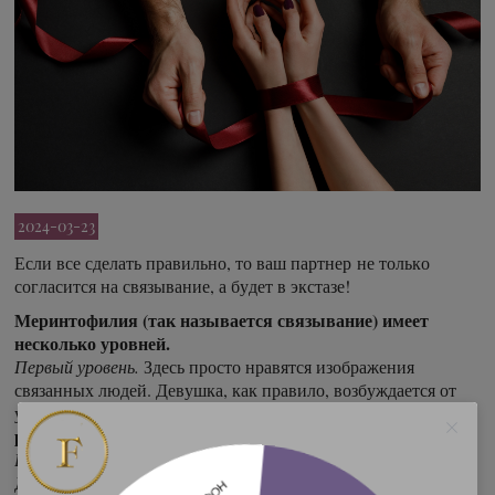
2024-03-23
Если все сделать правильно, то ваш партнер не только
согласится на связывание, а будет в экстазе!
Меринтофилия (так называется связывание) имеет
несколько уровней.
Первый уровень.
Здесь просто нравятся изображения
связанных людей. Девушка, как правило, возбуждается от
Фрау-М
увиденного, но сама очень боится попробовать. —
рекомендует
использовать это как прелюдию.
Второй уровень
. Нравится связывание во время секса.
Девушка получает настоящее удовольствие, когда у нее