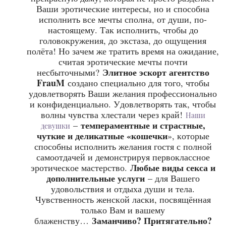
Ваши эротические интересы, но и способна
исполнить все мечты сполна, от души, по-
настоящему. Так исполнить, чтобы до
головокружения, до экстаза, до ощущения
полёта! Но зачем же тратить время на ожидание,
считая эротические мечты почти
Элитное эскорт агентство
несбыточными?
FrauM
создано специально для того, чтобы
удовлетворять Ваши желания профессионально
и конфиденциально. Удовлетворять так, чтобы
волны чувства хлестали через край!
Наши
темпераментные и страстные,
–
девушки
чуткие и деликатные «кошечки
», которые
способны исполнить желания гостя с полной
самоотдачей и демонстрируя первоклассное
Любые виды секса и
эротическое мастерство.
дополнительные услуги
– для Вашего
удовольствия и отдыха души и тела.
Чувственность женской ласки, посвящённая
только Вам и вашему
Заманчиво? Притягательно?
блаженству…