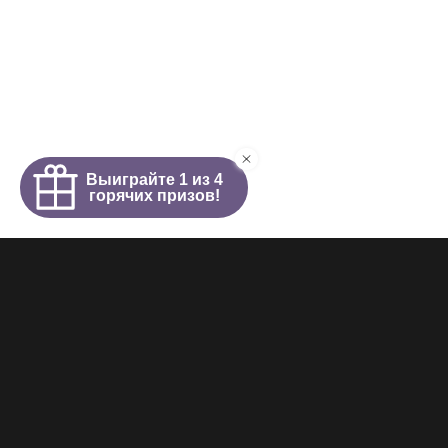
Интим салон
О салоне
Новости
Элитные проститутки
Видеогалерея