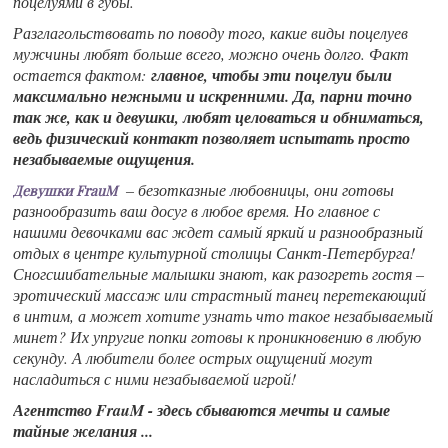
поцелуями в губы.
Разглагольствовать по поводу того, какие виды поцелуев
мужчины любят больше всего, можно очень долго. Факт
остается фактом:
главное, чтобы эти поцелуи были
максимально нежными и искренними. Да, парни точно
так же, как и девушки, любят целоваться и обниматься,
ведь физический контакт позволяет испытать просто
незабываемые ощущения.
– безотказные любовницы, они готовы
Девушки FrauM
разнообразить ваш досуг в любое время. Но главное с
нашими девочками вас ждет самый яркий и разнообразный
отдых в центре культурной столицы Санкт-Петербурга!
Сногсшибательные малышки знают, как разогреть гостя –
эротический массаж или страстный танец перетекающий
в интим, а может хотите узнать что такое незабываемый
минет? Их упругие попки готовы к проникновению в любую
секунду. А любители более острых ощущений могут
насладиться с ними незабываемой игрой!
Агентство FrauM - здесь сбываются мечты и самые
тайные желания ...