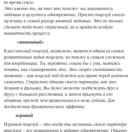
во время секса;
Это именно то, на что это похоже: вы занимаетесь
любовью и целуетесь одновременно. Просто поцелуй своего
мужчину в самый разгар занятий любовью. Это не только
сделает тебя более страстной, но и придаст особую
пикантность процессу.
«киношный»
Классический поцелуй, возможно, является одним из самых
романтичных видов поцелуев, но также и самым сложным
для координации. Ты, вероятно, сошла бы с ума, пытаясь
понять, как спланировать это. Это скорее спонтанность
момента – как поцелуй под дождем или прямо перед взлетом
самолета. Страстно обними своего партнера, как это
делают в фильмах. Вы даже можете подбежать друг к
другу с большого расстояния, а затем прыгнуть в его
объятия, прежде чем прикоснешься к нему губами. Для
достижения драматического эффекта.
игривый
Игривый поцелуй – это когда ты застаешь своего партнера
врасплох – все романтично и забавно одновременно. Обычно