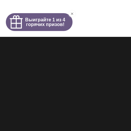
Интим салон
О салоне
Новости
Элитные проститутки
Видеогалерея
Работа у нас
+7 (921) 941-98-77