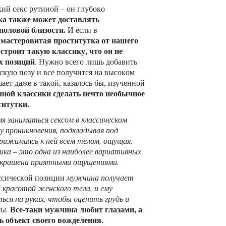
кий секс рутиной – он глубоко
ка также может доставлять
оловой близости.
И если в
мастеровитая проститутка от нашего
т
устроит такую классику, что он не
х позиций
. Нужно всего лишь добавить
скую позу и все получится на высоком
ает даже в такой, казалось бы, изученной
ной классики сделать нечто необычное
титутки.
 заниматься сексом в классическом
у проникновения, подкладывая под
рижимаясь к ней всем телом, ощущая,
сика – это одна из наиболее вариативных
скрашена приятными ощущениями.
ассической позиции
мужчина получает
 красотой женского тела, и ему
ся на руках, чтобы оценить грудь и
Все-таки мужчина любит глазами, а
сы.
ь объект своего вожделения.