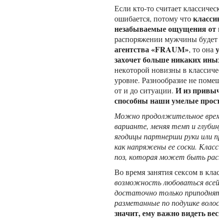
Если кто-то считает классичес
класси
ошибается, потому что
незабываемые ощущения от п
распоряжении мужчины буде
агентства «FRAUM»
, то она
захочет больше никаких ины
некоторой новизны в классиче
уровне. Разнообразие не помеш
И из привыч
от и до ситуации.
способны наши умелые прос
Можно продолжительное время
варианте, меняя темп и глубин
ягодицы партнерши руки или п
как напряжены ее соски. Клас
поз, которая может быть ра
Во время занятия сексом в кл
возможность любоваться всей
достаточно только приподнять
разметанные по подушке воло
значит, ему важно видеть вес