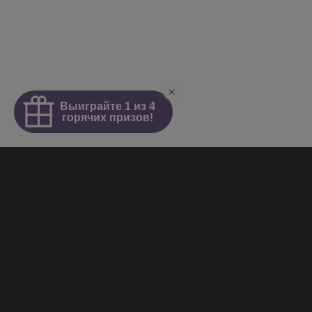
Интим салон
О салоне
Новости
Элитные проститутки
Видеогалерея
Работа у нас