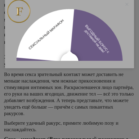
интересоваться, что нравится партнеру. Стеснения в 
сторону, поддайтесь своим желаниям. Расскажи нам о них и 
мы поможем реализовать их на высшем уровне. Наши 
предлагают различные доп.услуги, ролевые игры, костюмы, 
игрушки и прочие шалости ...с нами Вам будет очень 
интересно, с нами Ваш секс будет незабываемым!
Хотите знать как получить в два раза больше
удовольствия ?! ФрауМ советует:
Во время секса зрительный контакт может доставить не
меньше наслаждения, чем нежные прикосновения и
стимуляция интимных зон. Раскрасневшееся лицо партнёра,
его руки на ваших ягодицах, движение тел — всё это только
добавляет возбуждения. А теперь представьте, что можете
увидеть ещё больше — причём с самых пикантных
ракурсов.
Выберите удачный ракурс, примите любимую позу и
наслаждайтесь.
Секс - менеджер (Ваш персональный помощник в