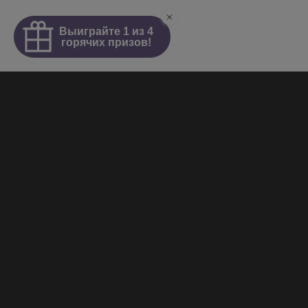
Интим салон
О салоне
Новости
Элитные проститутки
Видеогалерея
Работа у нас
+7 (921) 941-98-77