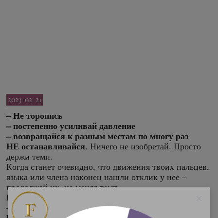
2023-02-21
– Не торопись
– постепенно усиливай давление
– возвращайся к разным местам по многу раз
НЕ останавливайся
. Ничего не изобретай. Просто
держи темп.
Когда станет очевидно, что движения твоих пальцев,
языка или члена наконец нашли отклик у нее –
продолжай их, не меняя темп.
Наладив постоянный рабочий режим у нее между ног
– обрати внимание на другие области ее тела.
Целуй, кусай, гладь, царапай.