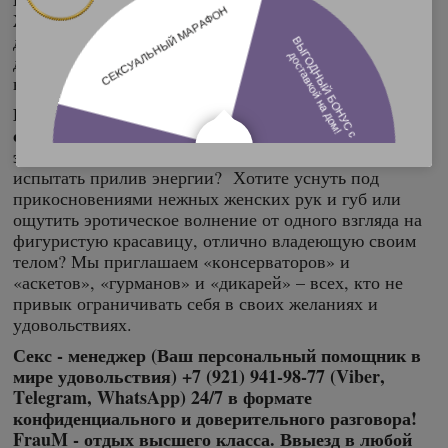
Женщина может потерять настрой в любой момент,
даже чувствуя приближение финала. Потому
дополнительные действия категорически
необходимы!
На территории FRAUM физическое наслаждение
смешивается с бурным всплеском положительных
эмоций.
Желаете расслабиться или, наоборот,
испытать прилив энергии? Хотите уснуть под
прикосновениями нежных женских рук и губ или
ощутить эротическое волнение от одного взгляда на
фигуристую красавицу, отлично владеющую своим
телом? Мы приглашаем «консерваторов» и
«аскетов», «гурманов» и «дикарей» – всех, кто не
привык ограничивать себя в своих желаниях и
удовольствиях.
Секс - менеджер (Ваш персональный помощник в
мире удовольствия) +7 (921) 941-98-77 (Viber,
Telegram, WhatsApp) 24/7 в формате
конфиденциального и доверительного разговора!
FrauM - отдых высшего класса. Ввыезд в любой