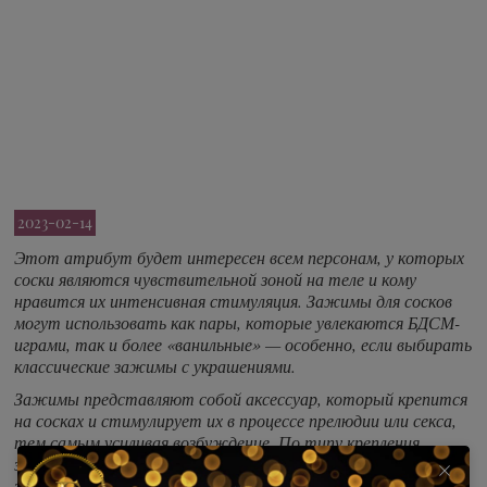
2023-02-14
Этот атрибут будет интересен всем персонам, у которых
соски являются чувствительной зоной на теле и кому
нравится их интенсивная стимуляция. Зажимы для сосков
могут использовать как пары, которые увлекаются БДСМ-
играми, так и более «ванильные» — особенно, если выбирать
классические зажимы с украшениями.
Зажимы представляют собой аксессуар, который крепится
на сосках и стимулирует их в процессе прелюдии или секса,
тем самым усиливая возбуждение. По типу крепления
зажимы можно разделить на классические в виде прищепок,
затягивающиеся как лассо или зажимы-вилочки, магнитные