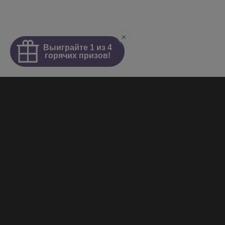
Интим салон
О салоне
Новости
Элитные проститутки
Видеогалерея
Работа у нас
+7 (921) 941-98-77