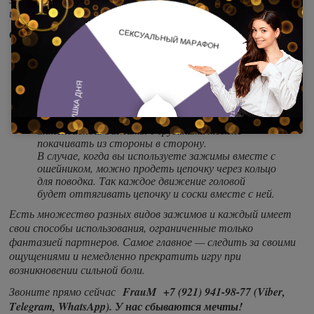
и с типом крепления «клевер».
Секс-игры с зажимами:
Самый простой вариант — попеременно
ослаблять и усиливать сжатие, чтобы
поиграть с ощущениями и усилить возбуждение.
Если на зажимах есть цепочка, партнер может
аккуратно тянуть за нее, чтобы слегка
оттянуть соски и сделать стимуляцию более
интенсивной. Зажимы с грузиками можно
покачивать из стороны в сторону.
В случае, когда вы используете зажимы вместе с
ошейником, можно продеть цепочку через кольцо
для поводка. Так каждое движение головой
будет оттягивать цепочку и соски вместе с ней.
Есть множество разных видов зажимов и каждый имеет
свои способы использования, ограниченные только
фантазией партнеров. Самое главное — следить за своими
ощущениями и немедленно прекратить игру при
возникновении сильной боли.
Звоните прямо сейчас
FrauM +7 (921) 941-98-77 (Viber,
Telegram, WhatsApp). У нас сбываются мечты!