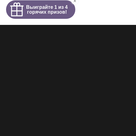
Интим салон
О салоне
Новости
Элитные проститутки
Видеогалерея
Работа у нас
+7 (921) 941-98-77