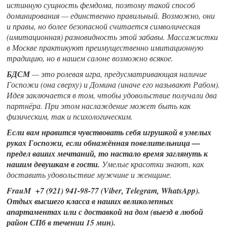
истинную сущность фемдома, поэтому такой способ
доминирования — единственно правильный. Возможно, они
и правы, но более безопасной считается символическая
(имитационная) разновидность этой забавы. Массажистки
в Москве практикуют преимущественно имитационную
традицию, но в нашем салоне возможно всякое.
БДСМ
— это ролевая игра, предусматривающая наличие
Госпожи (она сверху) и Домина (иначе его называют Рабом).
Идея заключается в том, чтобы удовольствие получали два
партнёра. При этом наслаждение может быть как
физическим, так и психологическим.
Если вам нравится чувствовать себя игрушкой в умелых
руках Госпожи, если обнажённая повелительница —
предел ваших мечтаний, то настало время заглянуть к
нашим девушкам в гости.
Умелые красотки знают, как
доставить удовольствие мужчине и женщине.
FrauM +7 (921) 941-98-77 (Viber, Telegram, WhatsApp).
Отдых высшего класса в наших великолепных
апартаментах или с доставкой на дом (выезд в любой
район СПб в течении 15 мин).