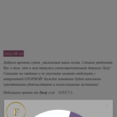
2023-08-20
Доброго времени суток, уважаемые наши гости. Спешим уведомить
Вас о том, что к нам вернулась умопомрачительная девушка Лилу!
Спешите на свидание и не упустите момент отдохнуть с
невероятной ОТОРВОЙ! Каждое мгновение будет наполнено
чувственными удовольствиями и колоссальными экстазами!
Небольшое превью от
Лилу
и её
АНКЕТА
:
С огоньком и задором. Фото 100% мои,
сделаны в
мае 2023г.
Все заявленные параметры, полностью
соответствуют действительности!
Приходи и убедись