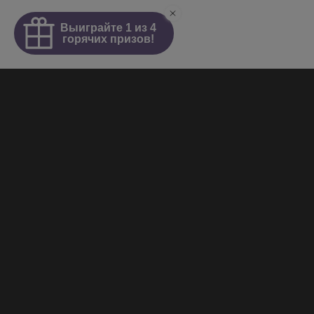
Интим салон
О салоне
Новости
Элитные проститутки
Видеогалерея
Работа у нас
+7 (921) 941-98-77