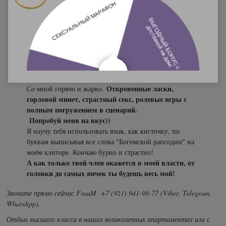
лично!)
Фигура отпад, шикарные бедра и задница! Раком
выгляжу впечатляюще!
До неприличия порядочна, еблива и неутомима!
Люблю брать инициативу в свои руки, никакой
механики, ты будешь чувствовать своим набухшим
Любая поза в
членом, как сжимаются мои мышцы.
моем исполнение приведет тебя в экстаз!
Откровенные ласки,
Со мной горячо и жарко.
горловой минет, страстный секс, ролевые игры с
полным погружением в сценарий.
Попробуй меня на вкус))
Я научу тебя использовать язык, как кисточку, по
буквам выписывая все слова "Богемской рапсодии" на
моём клиторе. Кончаю бурно и страстно!
А как только твой член окажется в моей власти, от
головки до самых яичек ты будешь весь мой!
Звоните прямо сейчас FrauM +7 (921) 941-98-77 (Viber, Telegram,
WhatsApp).
Отдых высшего класса в наших великолепных апартаментах или с