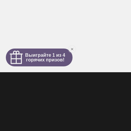
Интим салон
О салоне
Новости
Элитные проститутки
Видеогалерея