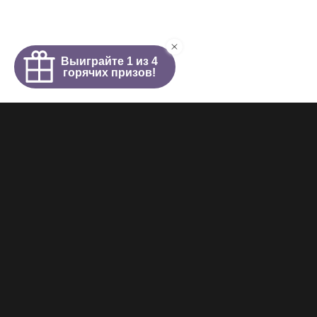
Интим салон
О салоне
Новости
Элитные проститутки
Видеогалерея
Работа у нас
+7 (921) 941-98-77