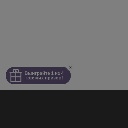
Интим салон
О салоне
Новости