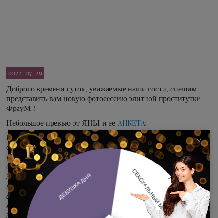
2022-07-29
Доброго времени суток, уважаемые наши гости, спешим
представить вам новую фотосессию элитной проститутки
ФрауМ !
Небольшое превью от ЯНЫ и ее
:
АНКЕТА
… Хрупкий
Натуральная статуэточка природной красоты
стан-тонкая талия, красивая ,длинноногая брюнетка ,с
упругой грудью ,аккуратной попкой и завораживающим
взглядом !
Забудь о правилах. Забудь обо всех этих деталях. Я хочу
тебя !
Я хочу погрузить тебя в мир оргазмов и наслаждений ,от
глубокого минета до абсолютно любых поз камасутры ,от
которых мы будем стонать и кончать до изнеможения ...
Здесь, в моей постели.