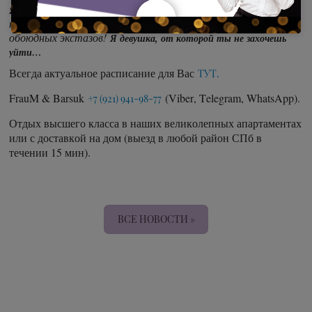
..Подарю тебе целую
Я, как зажигательный снаряд вся пылаю.
ночь нежных поцелуев, сводящих с ума прикосновений и
обоюдных экстазов!
Я девушка, от которой ты не захочешь
уйти…
Всегда актуальное расписание для Вас
ТУТ.
FrauM & Barsuk
(Viber, Telegram, WhatsApp).
+7 (921) 941-98-77
Отдых высшего класса в наших великолепных апартаментах
или с доставкой на дом (выезд в любой район СПб в
течении 15 мин).
ВСЕ НОВОСТИ »