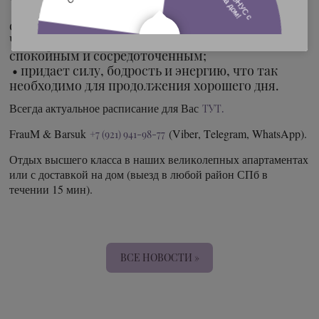
• уменьшает подверженность стрессовым
ситуациям, психическим расстройствам.
Человек становится более уравновешенным,
спокойным и сосредоточенным;
• придает силу, бодрость и энергию, что так
необходимо для продолжения хорошего дня.
Всегда актуальное расписание для Вас
ТУТ.
FrauM & Barsuk
(Viber, Telegram, WhatsApp).
+7 (921) 941-98-77
Отдых высшего класса в наших великолепных апартаментах
или с доставкой на дом (выезд в любой район СПб в
течении 15 мин).
ВСЕ НОВОСТИ »