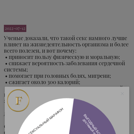
2022-07-12
Ученые доказали, что такой секс намного лучше
влияет на жизнедеятельность организма и более
всего полезен, и вот почему:
• приносит пользу физическую и моральную;
• снижает вероятность заболевания сердечной
системы;
• помогает при головных болях, мигрени;
• сжигает около 300 калорий;
• укрепляет мышцы ягодиц, рук, таза, грудной
клетки (поэтому утреннюю гимнастику можно
заменить именно сексом);
• улучшает кровообращение, нормализует
дыхание;
• увеличивает восприимчивость, чему
способствуют отдохнувшее после сна тело и
организм;