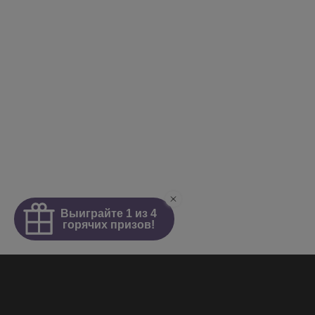
Интим салон
О салоне